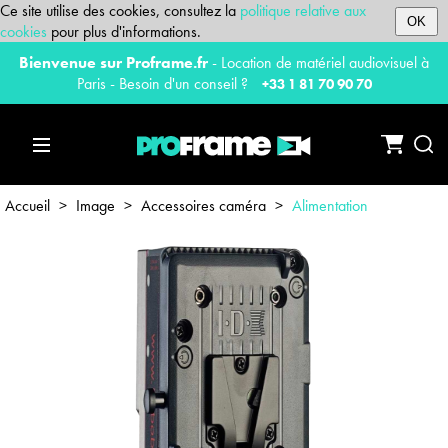
Ce site utilise des cookies, consultez la
politique relative aux
OK
cookies
pour plus d'informations.
Bienvenue sur Proframe.fr
- Location de matériel audiovisuel à
Paris - Besoin d'un conseil ?
+33 1 81 70 90 70
Accueil
>
Image
>
Accessoires caméra
>
Alimentation