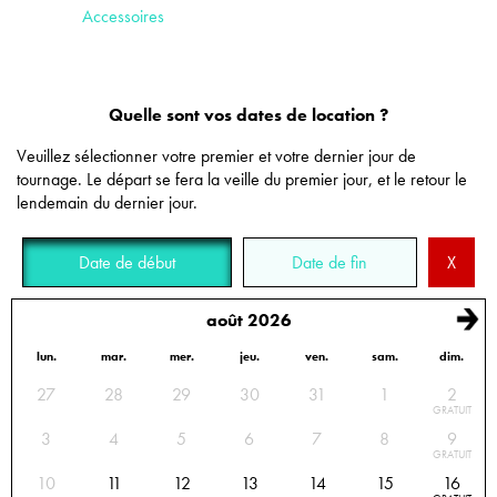
Accessoires
Quelle sont vos dates de location ?
Veuillez sélectionner votre premier et votre dernier jour de
tournage. Le départ se fera la veille du premier jour, et le retour le
lendemain du dernier jour.
Date de début
Date de fin
X
août 2026
lun.
mar.
mer.
jeu.
ven.
sam.
dim.
Calendrier des disponibilités : sélectionnez les dates de début et de fin de location
27
28
29
30
31
1
2
GRATUIT
3
4
5
6
7
8
9
GRATUIT
10
11
12
13
14
15
16