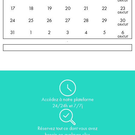
GRATUIT
17
18
19
20
21
22
23
GRATUIT
24
25
26
27
28
29
30
GRATUIT
31
1
2
3
4
5
6
GRATUIT
Accédez à notre plateforme
24/24h et 7/7j
Réservez tout ce dont vous avez
besoin en quelques clics