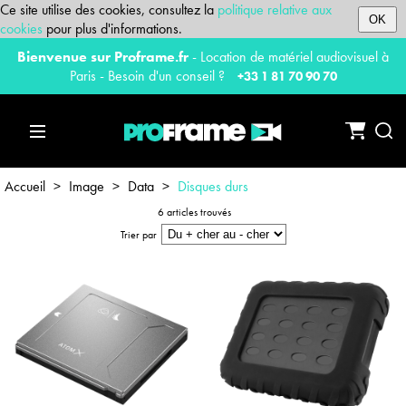
Ce site utilise des cookies, consultez la
politique relative aux
OK
cookies
pour plus d'informations.
Bienvenue sur Proframe.fr
- Location de matériel audiovisuel à
Paris - Besoin d'un conseil ?
+33 1 81 70 90 70
Accueil
>
Image
>
Data
>
Disques durs
6 articles trouvés
Trier par