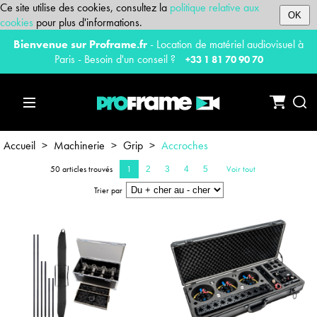
Ce site utilise des cookies, consultez la
politique relative aux
OK
cookies
pour plus d'informations.
Bienvenue sur Proframe.fr
- Location de matériel audiovisuel à
Paris - Besoin d'un conseil ?
+33 1 81 70 90 70
Accueil
>
Machinerie
>
Grip
>
Accroches
50 articles trouvés
1
Voir tout
2
3
4
5
Trier par