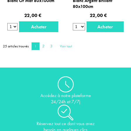
Blanc Or Mat 80x100cm
Blanc Argent Brillant
80x100cm
22,00 €
22,00 €
Acheter
Acheter
25 articles trouvés
1
Voir tout
2
3
Accédez à notre plateforme
24/24h et 7/7j
Réservez tout ce dont vous avez
besoin en quelques clics