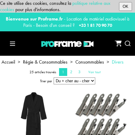
Ce site utilise des cookies, consultez la
politique relative aux
OK
cookies
pour plus d'informations.
Bienvenue sur Proframe.fr
- Location de matériel audiovisuel à
Paris - Besoin d'un conseil ?
+33 1 81 70 90 70
Accueil
>
Régie & Consommables
>
Consommables
>
Divers
25 articles trouvés
1
Voir tout
2
3
Trier par