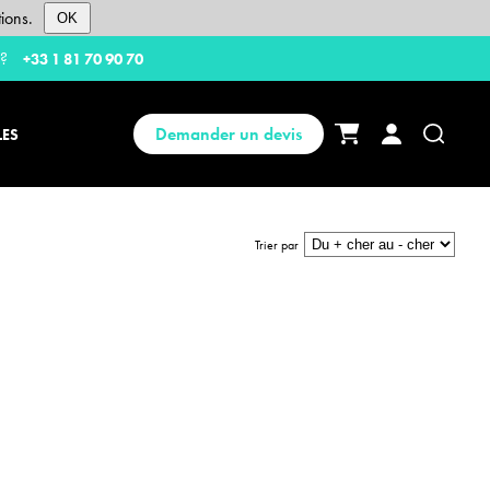
ions.
OK
 ?
+33 1 81 70 90 70
Demander un devis
LES
Trier par