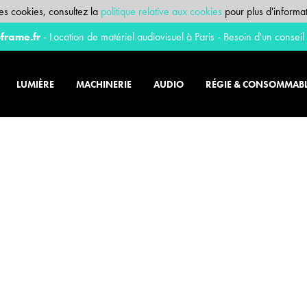
 des cookies, consultez la
politique relative aux cookies
pour plus d'informat
frame.fr
- Location de matériel audiovisuel à Paris - Besoin d'un conseil
LUMIÈRE
MACHINERIE
AUDIO
RÉGIE & CONSOMMAB