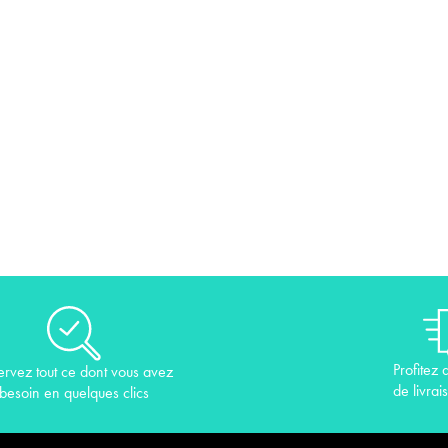
Profitez 
ervez tout ce dont vous avez
de livrai
besoin en quelques clics