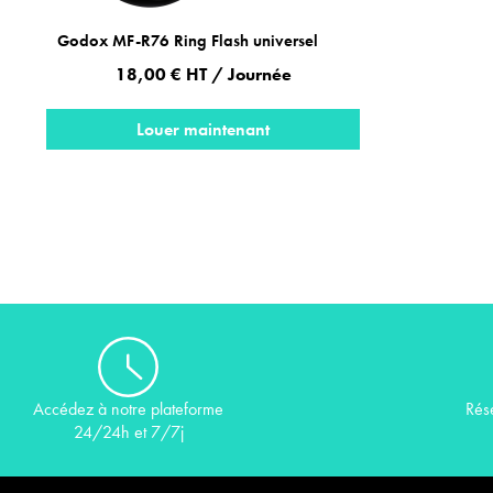
Godox MF-R76 Ring Flash universel
18,00 € HT / Journée
Louer maintenant
Rés
Accédez à notre plateforme
24/24h et 7/7j