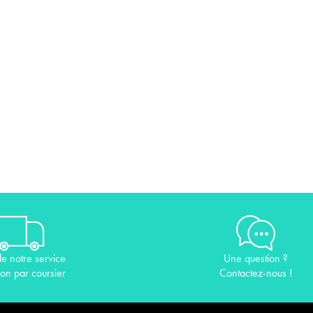
de notre service
Une question ?
son par coursier
Contactez-nous !