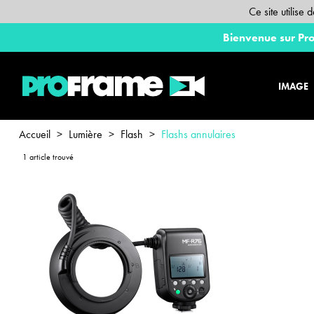
Ce site utilise
Bienvenue sur Pro
IMAGE
Accueil
>
Lumière
>
Flash
>
Flashs annulaires
1 article trouvé