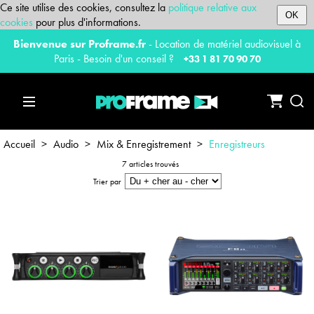
Ce site utilise des cookies, consultez la
politique relative aux
OK
cookies
pour plus d'informations.
Bienvenue sur Proframe.fr
- Location de matériel audiovisuel à
Paris - Besoin d'un conseil ?
+33 1 81 70 90 70
Accueil
>
Audio
>
Mix & Enregistrement
>
Enregistreurs
7 articles trouvés
Trier par