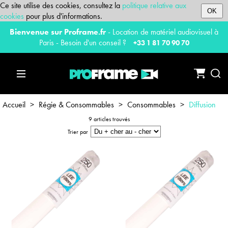
Ce site utilise des cookies, consultez la
politique relative aux
OK
cookies
pour plus d'informations.
Bienvenue sur Proframe.fr
- Location de matériel audiovisuel à
Paris - Besoin d'un conseil ?
+33 1 81 70 90 70
Accueil
>
Régie & Consommables
>
Consommables
>
Diffusion
9 articles trouvés
Trier par