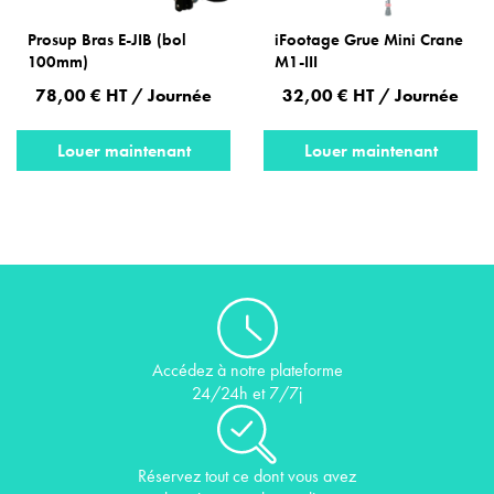
Prosup Bras E-JIB (bol
iFootage Grue Mini Crane
100mm)
M1-III
78,00 € HT / Journée
32,00 € HT / Journée
Louer maintenant
Louer maintenant
Accédez à notre plateforme
24/24h et 7/7j
Réservez tout ce dont vous avez