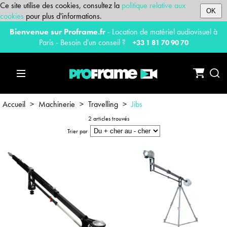
Ce site utilise des cookies, consultez la
politique relative aux
OK
cookies
pour plus d'informations.
Bienvenue sur Proframe.fr
- Location de matériel audiovisuel à
Paris - Besoin d'un conseil ?
+33 1 81 70 90 70
Accueil
>
Machinerie
>
Travelling
>
Jibs
2 articles trouvés
Trier par