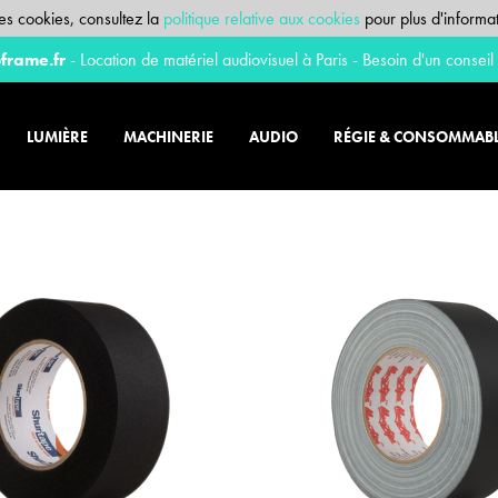
 des cookies, consultez la
politique relative aux cookies
pour plus d'informat
frame.fr
- Location de matériel audiovisuel à Paris - Besoin d'un conseil
LUMIÈRE
MACHINERIE
AUDIO
RÉGIE & CONSOMMAB