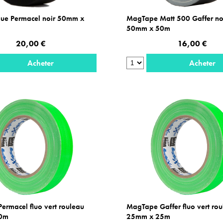
que Permacel noir 50mm x
MagTape Matt 500 Gaffer no
50mm x 50m
20,00 €
16,00 €
Acheter
Acheter
rmacel fluo vert rouleau
MagTape Gaffer fluo vert ro
0m
25mm x 25m