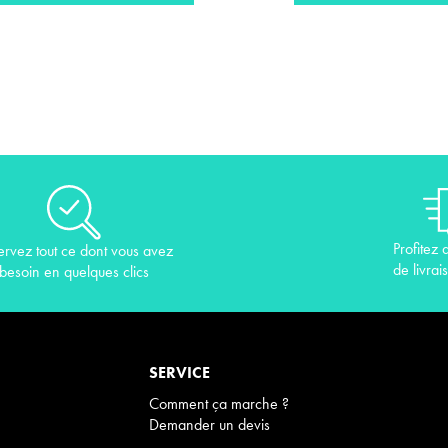
Profitez 
ervez tout ce dont vous avez
de livrai
besoin en quelques clics
SERVICE
Comment ça marche ?
Demander un devis