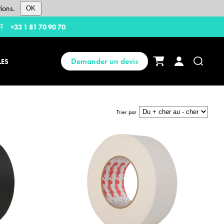
ions.
OK
 ?
+33 1 81 70 90 70
Demander un devis
LES
Trier par