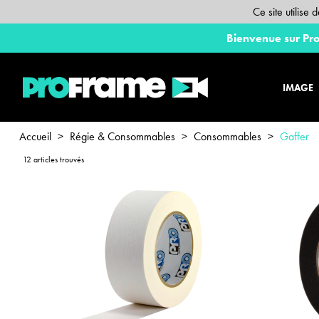
Ce site utilise
Bienvenue sur Pro
IMAGE
Accueil
>
Régie & Consommables
>
Consommables
>
Gaffer
12 articles trouvés