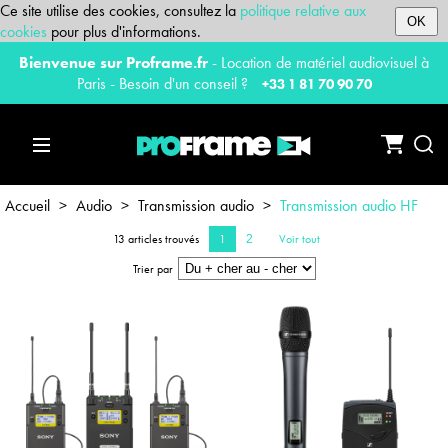
Ce site utilise des cookies, consultez la
politique relative aux
OK
cookies
pour plus d'informations.
Bienvenue sur Proframe.fr
- Location de matériel audiovisuel à
Paris - Besoin d'un conseil ?
+33 1 81 70 90 70
Accueil
>
Audio
>
Transmission audio
>
Transmission audio HF
13 articles trouvés
1
Voir tout
2
Trier par