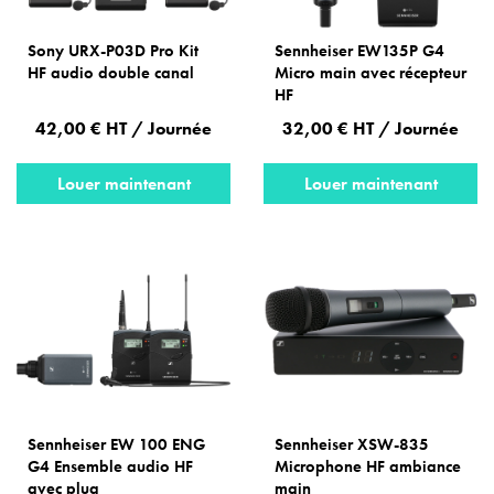
Sony URX-P03D Pro Kit
Sennheiser EW135P G4
HF audio double canal
Micro main avec récepteur
HF
42,00 € HT / Journée
32,00 € HT / Journée
Louer maintenant
Louer maintenant
Sennheiser EW 100 ENG
Sennheiser XSW-835
G4 Ensemble audio HF
Microphone HF ambiance
avec plug
main