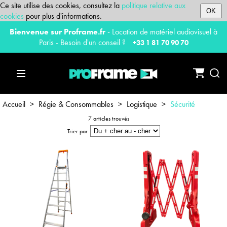
Ce site utilise des cookies, consultez la
politique relative aux
OK
cookies
pour plus d'informations.
Bienvenue sur Proframe.fr
- Location de matériel audiovisuel à
Paris - Besoin d'un conseil ?
+33 1 81 70 90 70
Accueil
>
Régie & Consommables
>
Logistique
>
Sécurité
7 articles trouvés
Trier par