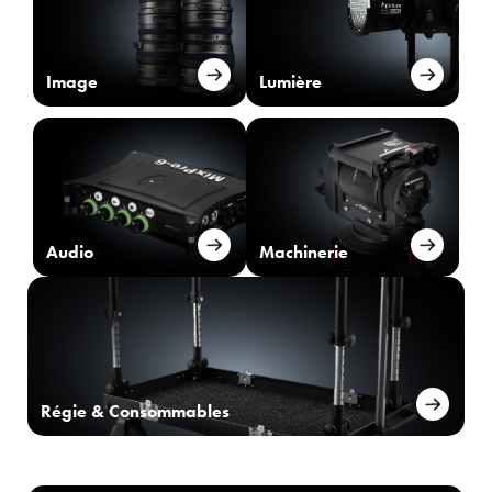
Image
Lumière
Audio
Machinerie
Régie & Consommables