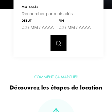
MOTS CLÉS
DÉBUT
FIN
Il s'agit d'un carrousel. Utilisez les boutons Précédent et Suivant pour nav
COMMENT ÇA MARCHE?
Découvrez les étapes de location
Mettre le carrousel en pause
Lancer le carrousel