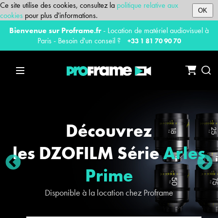
Ce site utilise des cookies, consultez la
politique relative aux
OK
cookies
pour plus d'informations.
Bienvenue sur Proframe.fr
- Location de matériel audiovisuel à
Paris - Besoin d'un conseil ?
+33 1 81 70 90 70
Mettre le carrousel en pause
Lancer le carrousel
Découvrez
les DZOFILM Série
Arles
Prime
Disponible à la location chez Proframe