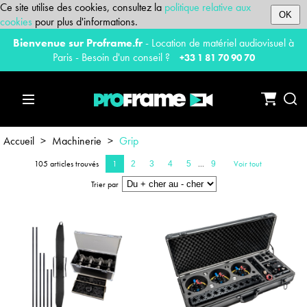
Ce site utilise des cookies, consultez la
politique relative aux
OK
cookies
pour plus d'informations.
Bienvenue sur Proframe.fr
- Location de matériel audiovisuel à
Paris - Besoin d'un conseil ?
+33 1 81 70 90 70
Accueil
>
Machinerie
>
Grip
105 articles trouvés
1
...
Voir tout
2
3
4
5
9
Trier par