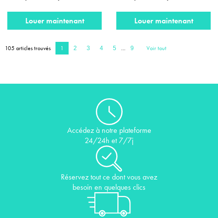
Louer maintenant
Louer maintenant
105 articles trouvés
1
...
Voir tout
2
3
4
5
9
Accédez à notre plateforme
24/24h et 7/7j
Réservez tout ce dont vous avez
besoin en quelques clics