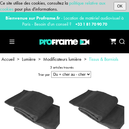
Ce site utilise des cookies, consultez la
politique relative aux
OK
cookies
pour plus d'informations.
Bienvenue sur Proframe.fr
- Location de matériel audiovisuel à
Paris - Besoin d'un conseil ?
+33 1 81 70 90 70
Accueil
>
Lumière
>
Modificateurs lumière
>
Tissus & Borniols
3 articles trouvés
Trier par