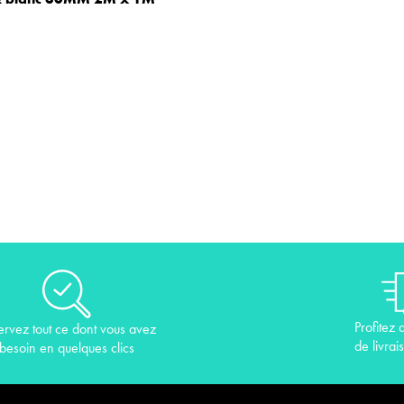
Profitez 
ervez tout ce dont vous avez
de livrai
besoin en quelques clics