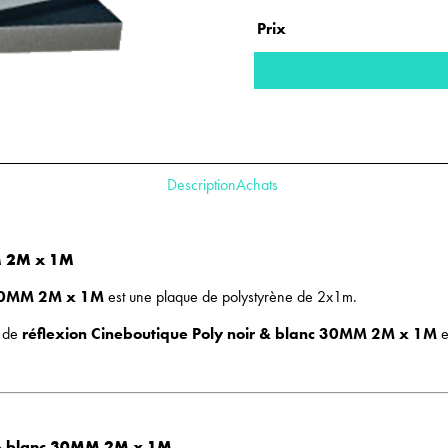
Prix
Description
Achats
MM 2M x 1M
c 30MM 2M x 1M
est une plaque de polystyrène de 2x1m.
e de
réflexion Cineboutique Poly noir & blanc 30MM 2M x 1M
e
ir & blanc 30MM 2M x 1M