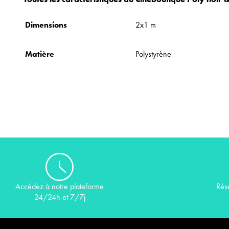
Dimensions
2x1 m
Matière
Polystyrène
Rés
Accédez à notre plateforme
24/24h et 7/7j