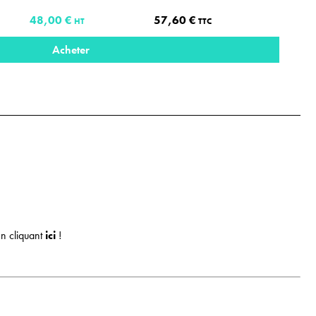
48,00 €
57,60 €
HT
TTC
Acheter
n cliquant
ici
!