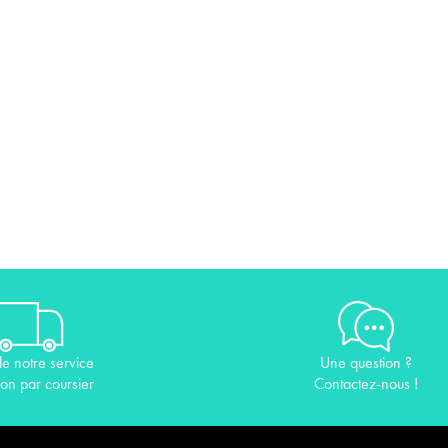
de notre service
Une question ?
son par coursier
Contactez-nous !