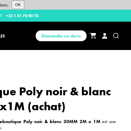
ions.
OK
 ?
+33 1 81 70 90 70
Demander un devis
LES
ue Poly noir & blanc
1M (achat)
ineboutique Poly noir & blanc 30MM 2M x 1M
est une
.