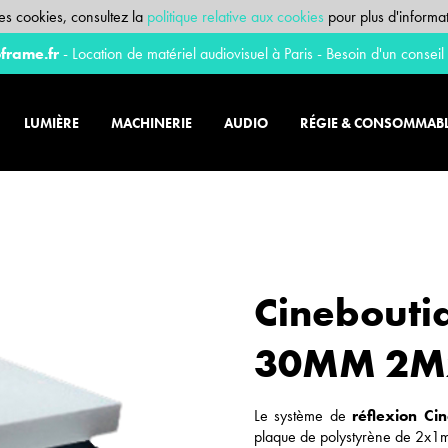
 des cookies, consultez la
politique relative aux cookies
pour plus d'informat
frame.fr
- Location de matériel audiovisuel à Paris - Besoin d'un conseil
LUMIÈRE
MACHINERIE
AUDIO
RÉGIE & CONSOMMAB
Cineboutiq
30MM 2Mx
Le système de
réflexion C
plaque de polystyrène de 2x1m