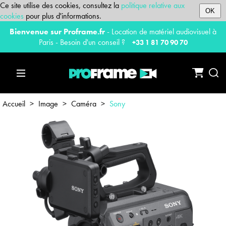
Ce site utilise des cookies, consultez la
politique relative aux
OK
cookies
pour plus d'informations.
Bienvenue sur Proframe.fr
- Location de matériel audiovisuel à
Paris - Besoin d'un conseil ?
+33 1 81 70 90 70
Accueil
>
Image
>
Caméra
>
Sony