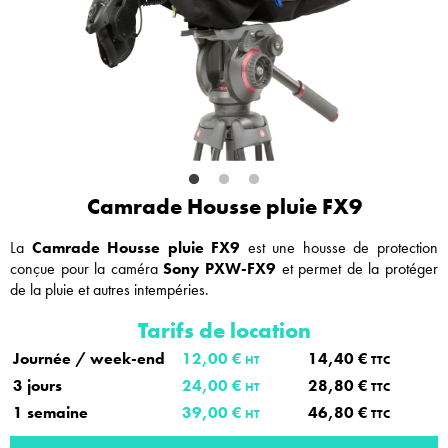
Camrade Housse pluie FX9
La
Camrade Housse pluie FX9
est une housse de protection
conçue pour la caméra
Sony PXW-FX9
et permet de la protéger
de la pluie et autres intempéries.
Tarifs de location
Journée / week-end
12,00 €
14,40 €
HT
TTC
3 jours
24,00 €
28,80 €
HT
TTC
1 semaine
39,00 €
46,80 €
HT
TTC