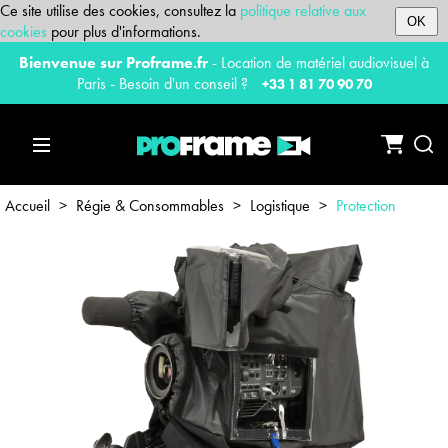
Ce site utilise des cookies, consultez la
politique relative aux
OK
cookies
pour plus d'informations.
Bienvenue sur Proframe.fr
- Location de matériel audiovisuel à
Paris - Besoin d'un conseil ?
+33 1 81 70 90 70
Accueil
>
Régie & Consommables
>
Logistique
>
Protection