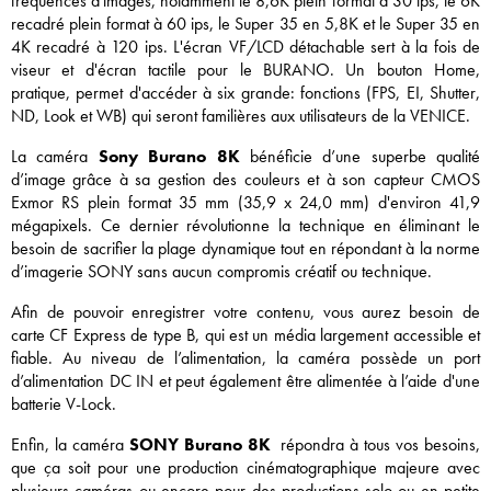
fréquences d'images, notamment le 8,6K plein format à 30 ips, le 6K
recadré plein format à 60 ips, le Super 35 en 5,8K et le Super 35 en
4K recadré à 120 ips. L'écran VF/LCD détachable sert à la fois de
viseur et d'écran tactile pour le BURANO. Un bouton Home,
pratique, permet d'accéder à six grande: fonctions (FPS, EI, Shutter,
ND, Look et WB) qui seront familières aux utilisateurs de la VENICE.
La caméra
Sony Burano 8K
bénéficie d’une superbe qualité
d’image grâce à sa gestion des couleurs et à son capteur CMOS
Exmor RS plein format 35 mm (35,9 x 24,0 mm) d'environ 41,9
mégapixels. Ce dernier révolutionne la technique en éliminant le
besoin de sacrifier la plage dynamique tout en répondant à la norme
d’imagerie SONY sans aucun compromis créatif ou technique.
Afin de pouvoir enregistrer votre contenu, vous aurez besoin de
carte CF Express de type B, qui est un média largement accessible et
fiable. Au niveau de l’alimentation, la caméra possède un port
d’alimentation DC IN et peut également être alimentée à l’aide d'une
batterie V-Lock.
Enfin, la caméra
SONY Burano 8K
répondra à tous vos besoins,
que ça soit pour une production cinématographique majeure avec
plusieurs caméras ou encore pour des productions solo ou en petite