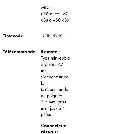
MIC :
référence –30
dBu à –80 dBu
Timecode
TC IN :BNC
Télécommande
Remote
:
Type mini-sub à
3 pôles, 2,5
mm
Connecteur de
la
télécommande
de poignée :
3,5 mm, prise
mini-jack à 4
pôles
Connecteur
réseau
: