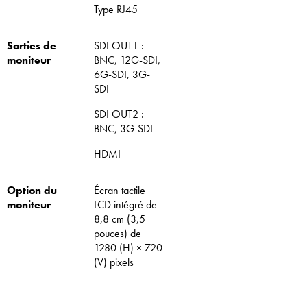
Type RJ45
Sorties de
SDI OUT1 :
moniteur
BNC, 12G-SDI,
6G-SDI, 3G-
SDI
SDI OUT2 :
BNC, 3G-SDI
HDMI
Option du
Écran tactile
moniteur
LCD intégré de
8,8 cm (3,5
pouces) de
1280 (H) × 720
(V) pixels