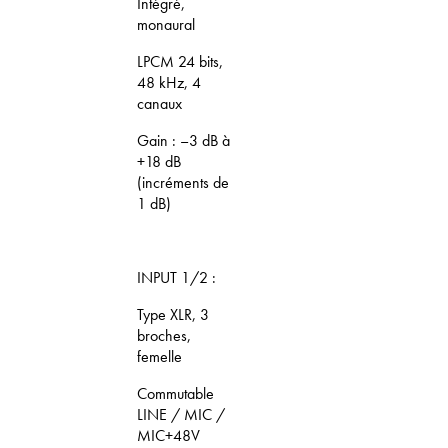
Intégré,
monaural
LPCM 24 bits,
48 kHz, 4
canaux
Gain : –3 dB à
+18 dB
(incréments de
1 dB)
INPUT 1/2 :
Type XLR, 3
broches,
femelle
Commutable
LINE / MIC /
MIC+48V