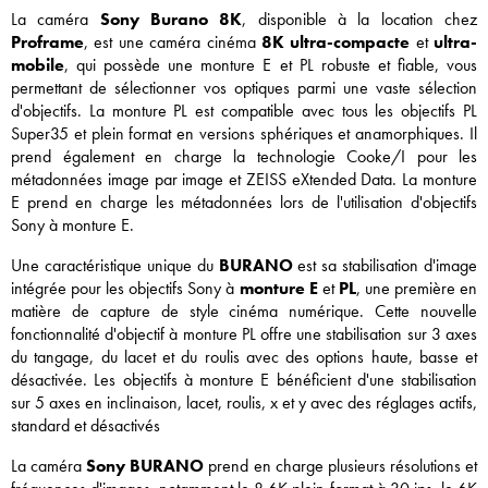
La caméra
Sony Burano 8K
, disponible à la location chez
Proframe
, est une caméra cinéma
8K ultra-compacte
et
ultra-
mobile
, qui possède une monture E et PL robuste et fiable, vous
permettant de sélectionner vos optiques parmi une vaste sélection
d'objectifs. La monture PL est compatible avec tous les objectifs PL
Super35 et plein format en versions sphériques et anamorphiques. Il
prend également en charge la technologie Cooke/I pour les
métadonnées image par image et ZEISS eXtended Data. La monture
E prend en charge les métadonnées lors de l'utilisation d'objectifs
Sony à monture E.
Une caractéristique unique du
BURANO
est sa stabilisation d'image
intégrée pour les objectifs Sony à
monture E
et
PL
, une première en
matière de capture de style cinéma numérique. Cette nouvelle
fonctionnalité d'objectif à monture PL offre une stabilisation sur 3 axes
du tangage, du lacet et du roulis avec des options haute, basse et
désactivée. Les objectifs à monture E bénéficient d'une stabilisation
sur 5 axes en inclinaison, lacet, roulis, x et y avec des réglages actifs,
standard et désactivés
La caméra
Sony BURANO
prend en charge plusieurs résolutions et