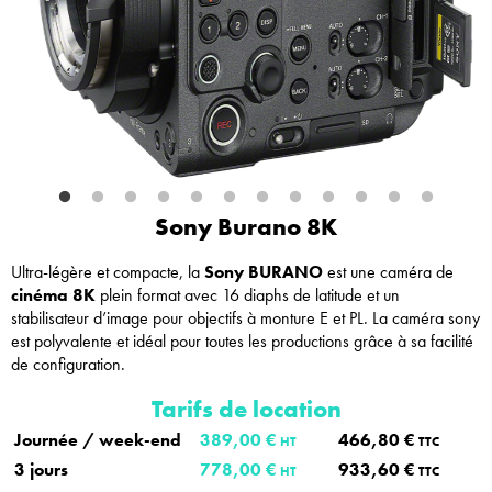
Sony Burano 8K
Ultra-légère et compacte, la
Sony BURANO
est une caméra de
cinéma 8K
plein format avec 16 diaphs de latitude et un
stabilisateur d’image pour objectifs à monture E et PL. La caméra sony
est polyvalente et idéal pour toutes les productions grâce à sa facilité
de configuration.
Tarifs de location
Journée / week-end
389,00 €
466,80 €
HT
TTC
3 jours
778,00 €
933,60 €
HT
TTC