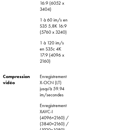
16:9 (6052 x
3404)
1 à 60 im/s en
S35 5,8K 16:9
(5760 x 3240)
1 à 120 im/s
en S35c 4K
17:9 (4096 x
2160)
Compression
Enregistrement
vidéo
X-OCN (LT)
jusqu'à 59.94
im/secondes
Enregistrement
XAVC-I
(4096×2160) /
(3840×2160) /
(1920×1080)