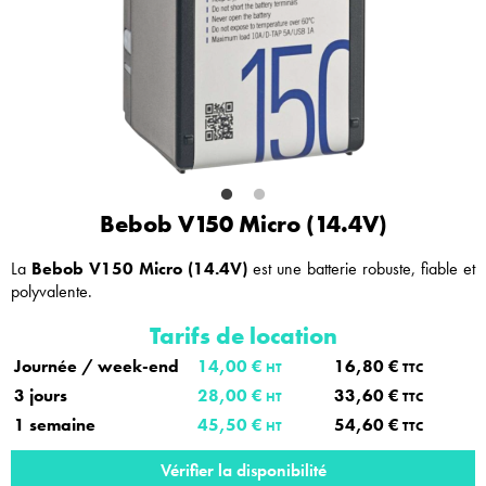
Bebob V150 Micro (14.4V)
La
Bebob V150 Micro (14.4V)
est une batterie robuste, fiable et
polyvalente.
Tarifs de location
Journée / week-end
14,00 €
16,80 €
HT
TTC
3 jours
28,00 €
33,60 €
HT
TTC
1 semaine
45,50 €
54,60 €
HT
TTC
Vérifier la disponibilité