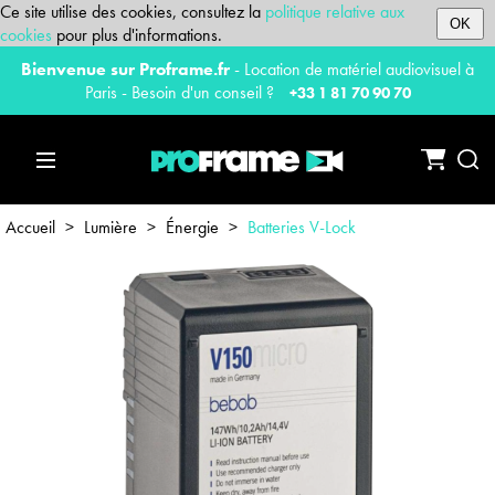
Ce site utilise des cookies, consultez la
politique relative aux
OK
cookies
pour plus d'informations.
Bienvenue sur Proframe.fr
- Location de matériel audiovisuel à
Paris - Besoin d'un conseil ?
+33 1 81 70 90 70
Accueil
>
Lumière
>
Énergie
>
Batteries V-Lock