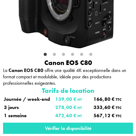
Canon EOS C80
La
Canon EOS C80
offre une qualité 4K exceptionnelle dans un
format compact et modulable, idéale pour des productions
professionnelles exigeantes.
Tarifs de location
Journée / week-end
139,00 €
166,80 €
HT
TTC
3 jours
278,00 €
333,60 €
HT
TTC
1 semaine
472,60 €
567,12 €
HT
TTC
Vérifier la disponibilité