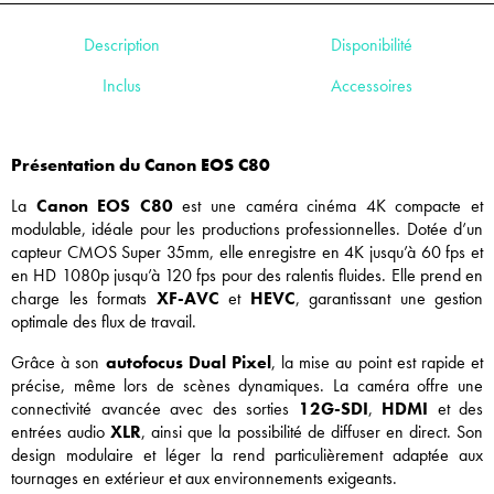
Description
Disponibilité
Inclus
Accessoires
Présentation du Canon EOS C80
La
Canon EOS C80
est une caméra cinéma 4K compacte et
modulable, idéale pour les productions professionnelles. Dotée d’un
capteur CMOS Super 35mm, elle enregistre en 4K jusqu’à 60 fps et
en HD 1080p jusqu’à 120 fps pour des ralentis fluides. Elle prend en
charge les formats
XF-AVC
et
HEVC
, garantissant une gestion
optimale des flux de travail.
Grâce à son
autofocus Dual Pixel
, la mise au point est rapide et
précise, même lors de scènes dynamiques. La caméra offre une
connectivité avancée avec des sorties
12G-SDI
,
HDMI
et des
entrées audio
XLR
, ainsi que la possibilité de diffuser en direct. Son
design modulaire et léger la rend particulièrement adaptée aux
tournages en extérieur et aux environnements exigeants.