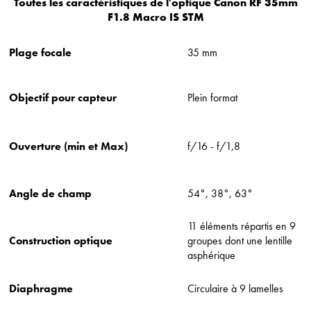
Toutes les caractéristiques de l'optique Canon RF 35mm
F1.8 Macro IS STM
Plage focale
35 mm
Objectif pour capteur
Plein format
Ouverture (min et Max)
f/16 - f/1,8
Angle de champ
54°, 38°, 63°
11 éléments répartis en 9
Construction optique
groupes dont une lentille
asphérique
Diaphragme
Circulaire à 9 lamelles