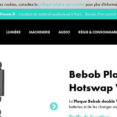
 des cookies, consultez la
politique relative aux cookies
pour plus d'informat
frame.fr
- Location de matériel audiovisuel à Paris - Besoin d'un conseil
LUMIÈRE
MACHINERIE
AUDIO
RÉGIE & CONSOMMAB
Bebob Pl
Hotswap
La
Plaque Bebob double
batteries et de les changer sa