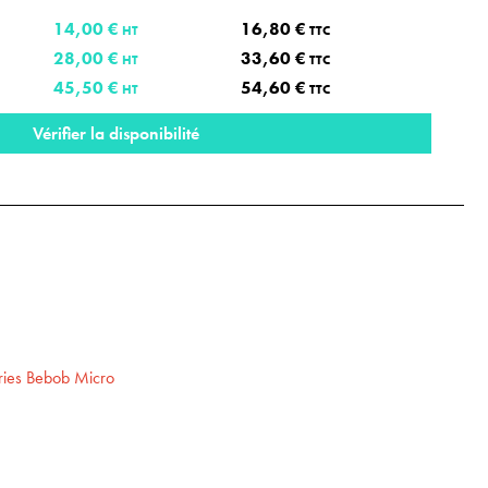
14,00 €
16,80 €
HT
TTC
28,00 €
33,60 €
HT
TTC
45,50 €
54,60 €
HT
TTC
Vérifier la disponibilité
eries Bebob Micro