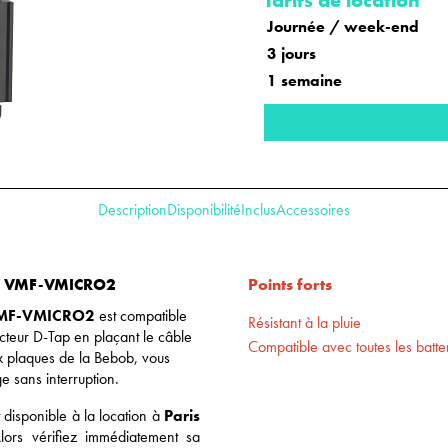
Tarifs de location
Journée / week-end
3 jours
1 semaine
Description
Disponibilité
Inclus
Accessoires
ro VMF-VMICRO2
Points forts
 VMF-VMICRO2
est compatible
Résistant à la pluie
teur D-Tap en plaçant le câble
Compatible avec toutes les batt
ux plaques de la Bebob, vous
age sans
interruption.
t disponible à la location à
Paris
lors vérifiez immédiatement sa