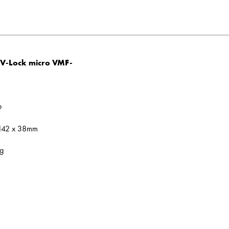
V-Lock micro VMF-
b
 142 x 38mm
g