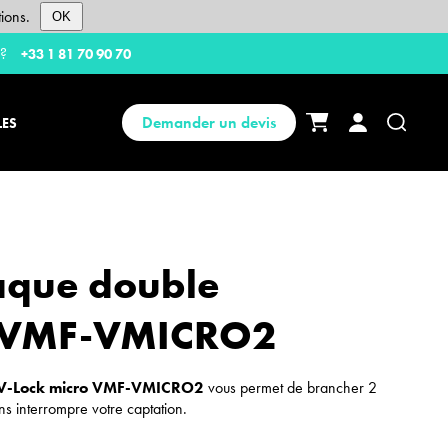
ions.
OK
 ?
+33 1 81 70 90 70
Demander un devis
LES
aque double
 VMF-VMICRO2
V-Lock micro VMF-VMICRO2
vous permet de brancher 2
ns interrompre votre captation.