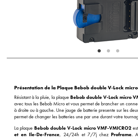
Présentation de la
Plaque Bebob double
V-Lock mic
Résistant à la pluie, la plaque
Bebob double V-Lock micro
avec tous les Bebob Micro et vous permet de brancher un connec
à droite ou à gauche. Une jauge de batterie presente sur les de
permet de changer les batteries une par une durant votre tourn
La p
laque
Bebob double
V-Lock micro VMF-VMICRO2
es
et en Ile-De-France
, 24/24h et 7/7j chez
Proframe
. A