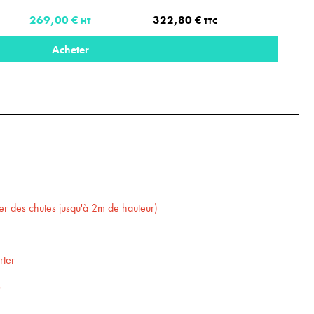
269,00 €
322,80 €
HT
TTC
Acheter
ter des chutes jusqu'à 2m de hauteur)
rter
s