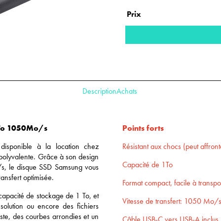
Prix
Description
Achats
1To 1050Mo/s
Points forts
 disponible à la location chez
Résistant aux chocs (peut affron
 polyvalente. Grâce à son design
Capacité de 1To
o/s, le disque SSD Samsung vous
ansfert optimisée.
Format compact, facile à transpo
apacité de stockage de 1 To, et
Vitesse de transfert: 1050 Mo/
olution ou encore des fichiers
ste, des courbes arrondies et un
Câble USB-C vers USB-A inclus