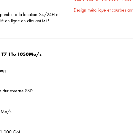
Design métallique et courbes ar
isponible à la location 24/24H et
ité en ligne en cliquant
ici
!
SD T7 1To 1050Mo/s
ung
e dur externe SSD
 Mo/s
(1 000 Go)