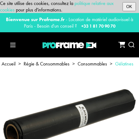
Ce site utilise des cookies, consultez la
politique relative aux
OK
cookies
pour plus d'informations.
Bienvenue sur Proframe.fr
- Location de matériel audiovisuel à
Paris - Besoin d'un conseil ?
+33 1 81 70 90 70
Accueil
>
Régie & Consommables
>
Consommables
>
Gélatines