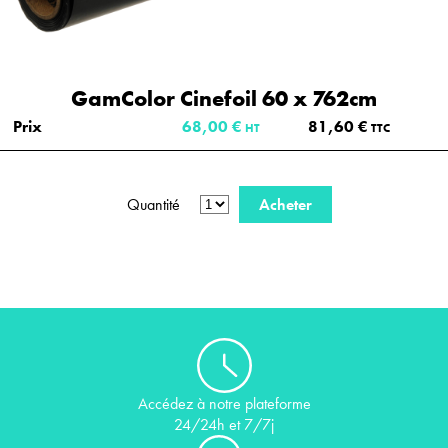
GamColor Cinefoil 60 x 762cm
Prix
68,00 €
81,60 €
HT
TTC
Quantité
Acheter
Accédez à notre plateforme
24/24h et 7/7j