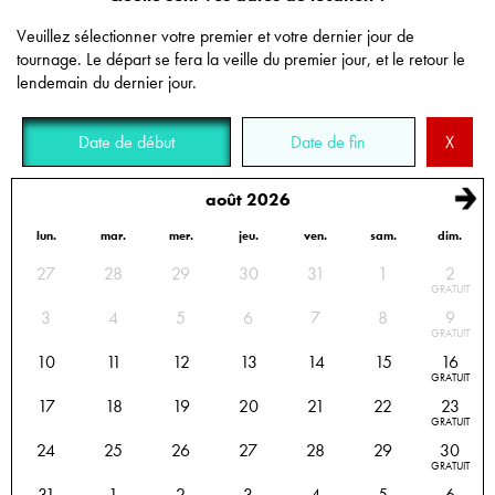
Veuillez sélectionner votre premier et votre dernier jour de
tournage. Le départ se fera la veille du premier jour, et le retour le
lendemain du dernier jour.
Date de début
Date de fin
X
août 2026
lun.
mar.
mer.
jeu.
ven.
sam.
dim.
Calendrier des disponibilités : sélectionnez les dates de début et de fin de location
27
28
29
30
31
1
2
GRATUIT
3
4
5
6
7
8
9
GRATUIT
10
11
12
13
14
15
16
GRATUIT
17
18
19
20
21
22
23
GRATUIT
24
25
26
27
28
29
30
GRATUIT
31
1
2
3
4
5
6