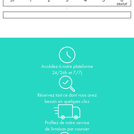
GRATUIT
Accédez à notre plateforme
24/24h et 7/7j
Réservez tout ce dont vous avez
besoin en quelques clics
Profitez de notre service
de livraison par coursier