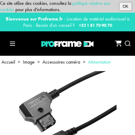
Ce site utilise des cookies, consultez la
politique relative aux
OK
cookies
pour plus d'informations.
Bienvenue sur Proframe.fr
- Location de matériel audiovisuel à
Paris - Besoin d'un conseil ?
+33 1 81 70 90 70
Accueil
>
Image
>
Accessoires caméra
>
Alimentation