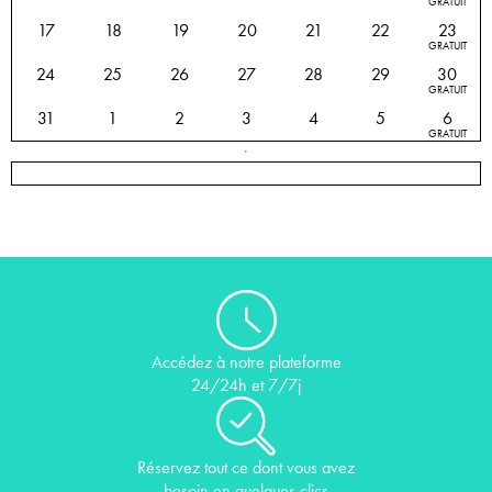
GRATUIT
17
18
19
20
21
22
23
GRATUIT
24
25
26
27
28
29
30
GRATUIT
31
1
2
3
4
5
6
GRATUIT
Accédez à notre plateforme
24/24h et 7/7j
Réservez tout ce dont vous avez
besoin en quelques clics