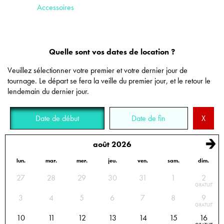
Accessoires
Quelle sont vos dates de location ?
Veuillez sélectionner votre premier et votre dernier jour de
tournage. Le départ se fera la veille du premier jour, et le retour le
lendemain du dernier jour.
Date de début
Date de fin
X
août 2026
lun.
mar.
mer.
jeu.
ven.
sam.
dim.
Calendrier des disponibilités : sélectionnez les dates de début et de fin de location
27
28
29
30
31
1
2
GRATUIT
3
4
5
6
7
8
9
GRATUIT
10
11
12
13
14
15
16