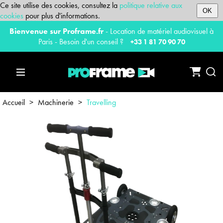
Ce site utilise des cookies, consultez la
politique relative aux
OK
cookies
pour plus d'informations.
Bienvenue sur Proframe.fr
- Location de matériel audiovisuel à
Paris - Besoin d'un conseil ?
+33 1 81 70 90 70
Accueil
>
Machinerie
>
Travelling