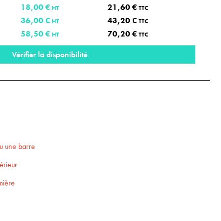
18,00 €
21,60 €
HT
TTC
36,00 €
43,20 €
HT
TTC
58,50 €
70,20 €
HT
TTC
Vérifier la disponibilité
ou une barre
érieur
umière