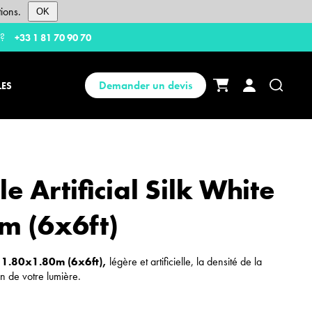
ions.
OK
 ?
+33 1 81 70 90 70
Demander un devis
LES
le Artificial Silk White
m (6x6ft)
te 1.80x1.80m (6x6ft),
légère et artificielle, la densité de la
on de votre lumière.