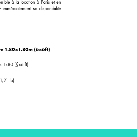
onible à la location à Paris et en
ez immédiatement sa disponibilité
White 1.80x1.80m (6x6ft)
x 1x80 (§x6 ft)
1,21 lb)