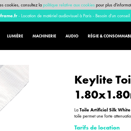
 des cookies, consultez la
politique relative aux cookies
pour plus d'informat
frame.fr
- Location de matériel audiovisuel à Paris - Besoin d'un conseil
LUMIÈRE
MACHINERIE
AUDIO
RÉGIE & CONSOMMAB
Keylite Toi
1.80x1.80
La
Toile Artificial Silk Whi
toile permet une forte attenuati
Tarifs de location