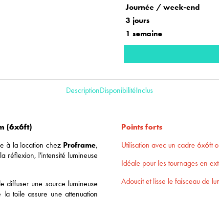
Journée / week-end
3 jours
1 semaine
Description
Disponibilité
Inclus
0m (6x6ft)
Points forts
le à la location chez
Proframe
,
Utilisation avec un cadre 6x6ft 
la réflexion, l'intensité lumineuse
Idéale pour les tournages en ext
Adoucit et lisse le faisceau de l
 diffuser une source lumineuse
 la toile assure une attenuation