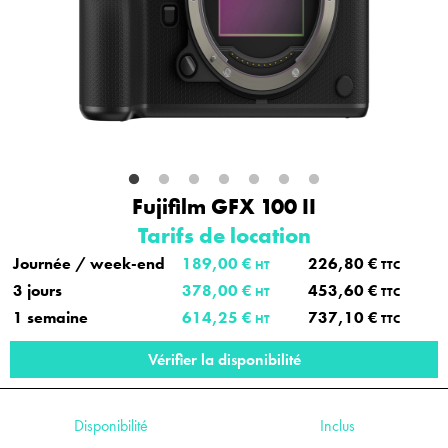
Fujifilm GFX 100 II
Tarifs de location
Journée / week-end
189,00 €
226,80 €
HT
TTC
3 jours
378,00 €
453,60 €
HT
TTC
1 semaine
614,25 €
737,10 €
HT
TTC
Vérifier la disponibilité
Disponibilité
Inclus