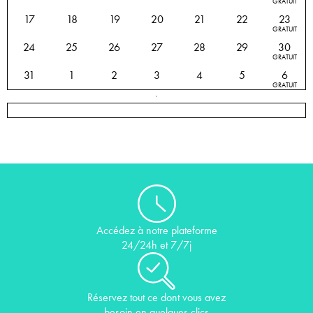
GRATUIT
17
18
19
20
21
22
23
GRATUIT
24
25
26
27
28
29
30
GRATUIT
31
1
2
3
4
5
6
GRATUIT
Accédez à notre plateforme
24/24h et 7/7j
Réservez tout ce dont vous avez
besoin en quelques clics