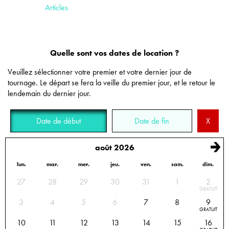
Articles
Quelle sont vos dates de location ?
Veuillez sélectionner votre premier et votre dernier jour de
tournage. Le départ se fera la veille du premier jour, et le retour le
lendemain du dernier jour.
Date de début
Date de fin
X
août 2026
lun.
mar.
mer.
jeu.
ven.
sam.
dim.
Calendrier des disponibilités : sélectionnez les dates de début et de fin de location
27
28
29
30
31
1
2
GRATUIT
3
4
5
6
7
8
9
GRATUIT
10
11
12
13
14
15
16