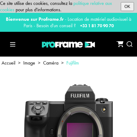
Ce site utilise des cookies, consultez la
politique relative aux
OK
cookies
pour plus d'informations.
Bienvenue sur Proframe.fr
- Location de matériel audiovisuel à
Paris - Besoin d'un conseil ?
+33 1 81 70 90 70
Accueil
>
Image
>
Caméra
>
Fujifilm