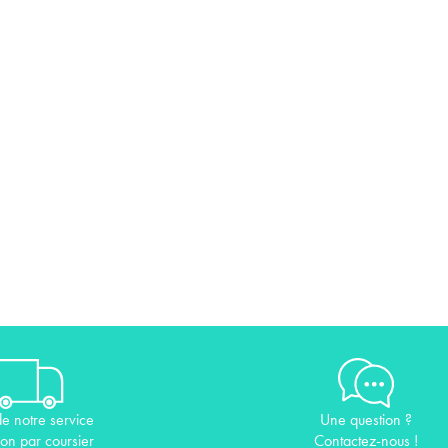
de notre service
Une question ?
son par coursier
Contactez-nous !