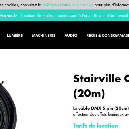
 des cookies, consultez la
politique relative aux cookies
pour plus d'informat
frame.fr
- Location de matériel audiovisuel à Paris - Besoin d'un conseil
LUMIÈRE
MACHINERIE
AUDIO
RÉGIE & CONSOMMAB
Stairville
(20m)
Le
câble DMX 5 pin (20cm)
effectuer des effets lumineux a
Tarifs de location