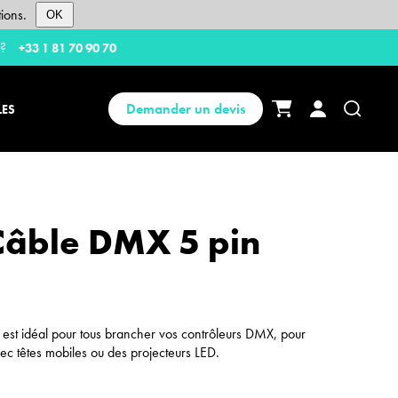
ions.
OK
 ?
+33 1 81 70 90 70
Demander un devis
LES
 Câble DMX 5 pin
est idéal pour tous brancher vos contrôleurs DMX, pour
vec têtes mobiles ou des projecteurs LED.