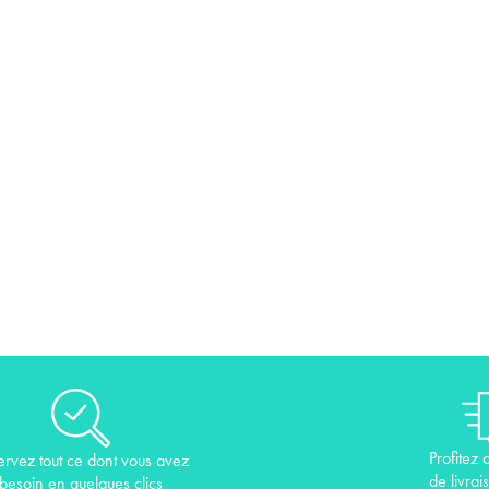
Profitez 
ervez tout ce dont vous avez
de livrai
besoin en quelques clics