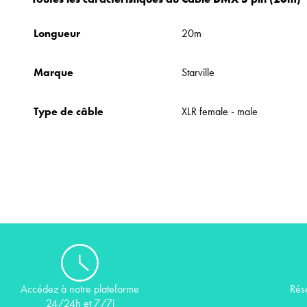
Longueur
20m
Marque
Starville
Type de câble
XLR female - male
Rés
Accédez à notre plateforme
24/24h et 7/7j