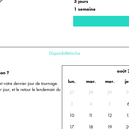
3 jours
1 semaine
Disponibilité
Inclus
août
ion ?
lun.
mar.
mer.
je
et votre dernier jour de tournage.
r jour, et le retour le lendemain du
Calendrier des disponibilités : sélecti
27
28
29
3
3
4
5
10
11
12
1
17
18
19
2