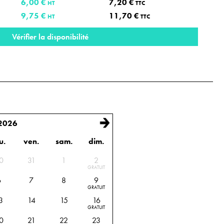
6,00 €
7,20 €
HT
TTC
9,75 €
11,70 €
HT
TTC
Vérifier la disponibilité
 2026
u.
ven.
sam.
dim.
onnez les dates de début et de fin de location
0
31
1
2
GRATUIT
6
7
8
9
GRATUIT
3
14
15
16
GRATUIT
0
21
22
23