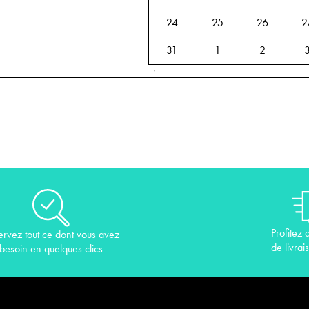
24
25
26
2
31
1
2
Profitez 
ervez tout ce dont vous avez
de livrai
besoin en quelques clics