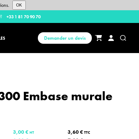
ions.
OK
 ?
+33 1 81 70 90 70
Demander un devis
LES
300 Embase murale
3,00 €
3,60 €
HT
TTC