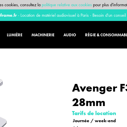
 des cookies, consultez la
politique relative aux cookies
pour plus d'informat
frame.fr
- Location de matériel audiovisuel à Paris - Besoin d'un conseil
LUMIÈRE
MACHINERIE
AUDIO
RÉGIE & CONSOMMAB
Avenger F
28mm
Tarifs de location
Journée / week-end