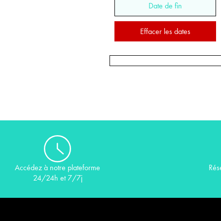
Date de fin
Effacer les dates
Rés
Accédez à notre plateforme
24/24h et 7/7j