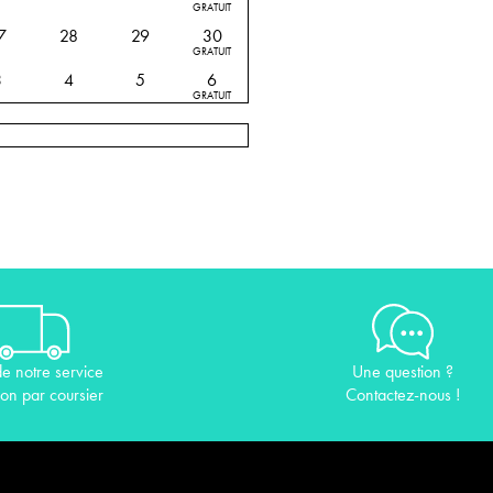
GRATUIT
7
28
29
30
GRATUIT
3
4
5
6
GRATUIT
de notre service
Une question ?
son par coursier
Contactez-nous !