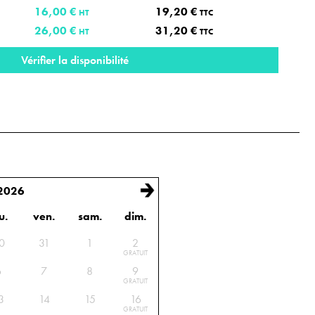
16,00 €
19,20 €
HT
TTC
26,00 €
31,20 €
HT
TTC
Vérifier la disponibilité
 2026
u.
ven.
sam.
dim.
onnez les dates de début et de fin de location
0
31
1
2
GRATUIT
6
7
8
9
GRATUIT
3
14
15
16
GRATUIT