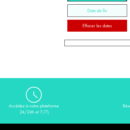
Date de fin
Effacer les dates
Rés
Accédez à notre plateforme
24/24h et 7/7j