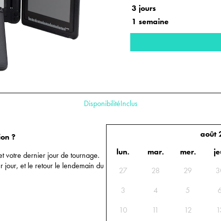
3 jours
1 semaine
Disponibilité
Inclus
août
ion ?
lun.
mar.
mer.
je
et votre dernier jour de tournage.
r jour, et le retour le lendemain du
Calendrier des disponibilités : sélecti
27
28
29
3
3
4
5
10
11
12
1