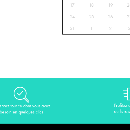
17
18
19
2
24
25
26
2
31
1
2
Profitez 
ervez tout ce dont vous avez
de livrai
besoin en quelques clics