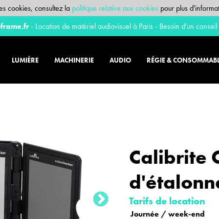
 des cookies, consultez la
politique relative aux cookies
pour plus d'informat
frame.fr
- Location de matériel audiovisuel à Paris - Besoin d'un conseil
LUMIÈRE
MACHINERIE
AUDIO
RÉGIE & CONSOMMAB
Calibrite
d'étalon
Tarifs de location
Journée / week-end