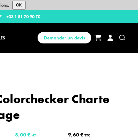
ions.
OK
 ?
+33 1 81 70 90 70
Demander un devis
LES
 Colorchecker Charte
nage
8,00 €
9,60 €
HT
TTC