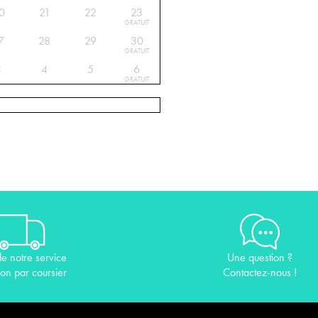
0
21
22
23
GRATUIT
7
28
29
30
GRATUIT
3
4
5
6
GRATUIT
de notre service
Une question ?
son par coursier
Contactez-nous !