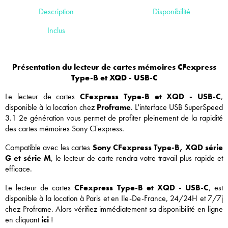
Description
Disponibilité
Inclus
Présentation du
lecteur de cartes mémoires CFexpress
Type-B et XQD - USB-C
Le lecteur de cartes
CFexpress Type-B et XQD - USB-C
,
disponible à la location chez
Proframe
. L'interface USB SuperSpeed
3.1 2e génération vous permet de profiter pleinement de la rapidité
des cartes mémoires Sony CFexpress.
Compatible avec les cartes
Sony CFexpress Type-B, XQD série
G et série M
, le lecteur de carte rendra votre travail plus rapide et
efficace.
Le
lecteur de cartes
CFexpress Type-B et XQD - USB-C
, est
disponible à la location à Paris et en Ile-De-France, 24/24H et 7/7j
chez Proframe. Alors vérifiez immédiatement sa disponibilité en ligne
en cliquant
ici
!