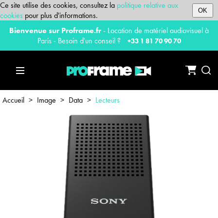
Ce site utilise des cookies, consultez la
politique relative aux
OK
cookies
pour plus d'informations.
Bienvenue sur Proframe.fr
- Location de matériel audiovisuel à
Paris - Besoin d'un conseil ?
+33 1 81 70 90 70
Accueil
>
Image
>
Data
>
Lecteurs