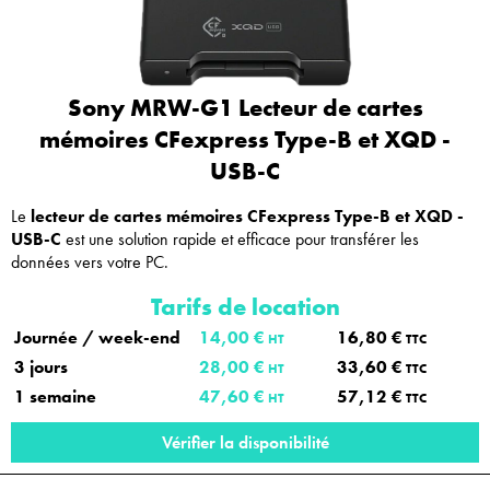
Sony MRW-G1 Lecteur de cartes
mémoires CFexpress Type-B et XQD -
USB-C
Le
lecteur de cartes mémoires CFexpress Type-B et XQD -
USB-C
est une solution rapide et efficace pour transférer les
données vers votre PC.
Tarifs de location
Journée / week-end
14,00 €
16,80 €
HT
TTC
3 jours
28,00 €
33,60 €
HT
TTC
1 semaine
47,60 €
57,12 €
HT
TTC
Vérifier la disponibilité