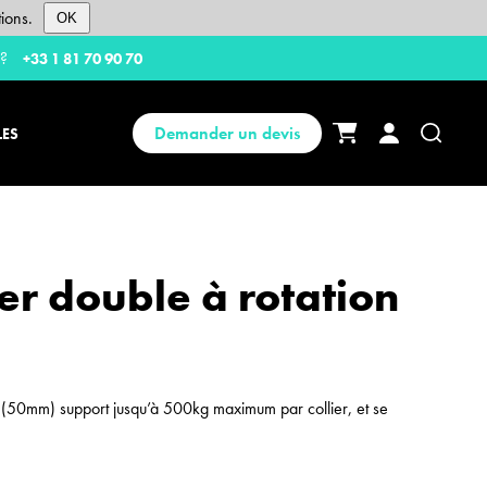
ions.
OK
 ?
+33 1 81 70 90 70
Demander un devis
LES
er double à rotation
(50mm) support jusqu’à 500kg maximum par collier, et se