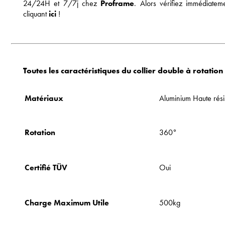
24/24H et 7/7j chez
Proframe
. Alors vérifiez immédiatem
cliquant
ici
!
Toutes les caractéristiques du collier double à rotatio
Matériaux
Aluminium Haute rési
Rotation
360°
Certifié TÜV
Oui
Charge Maximum Utile
500kg