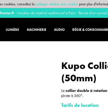
 des cookies, consultez la
politique relative aux cookies
pour plus d'informat
frame.fr
- Location de matériel audiovisuel à Paris - Besoin d'un conseil
LUMIÈRE
MACHINERIE
AUDIO
RÉGIE & CONSOMMAB
Kupo Colli
(50mm)
Le
collier double à rotation
pivote à 360°.
Tarifs de location