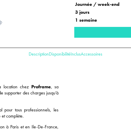
Journée / week-end
3 jours
1 semaine
Description
Disponibilité
Inclus
Accessoires
a location chez
Proframe
, sa
 de supporter des charges jusqu’à
l pour tous professionnels, les
le et complète.
ion à Paris et en Ile-De-France,