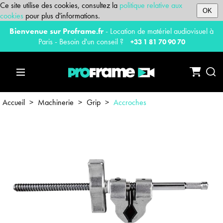
Ce site utilise des cookies, consultez la
politique relative aux
OK
cookies
pour plus d'informations.
Bienvenue sur Proframe.fr
- Location de matériel audiovisuel à
Paris - Besoin d'un conseil ?
+33 1 81 70 90 70
Accueil
>
Machinerie
>
Grip
>
Accroches