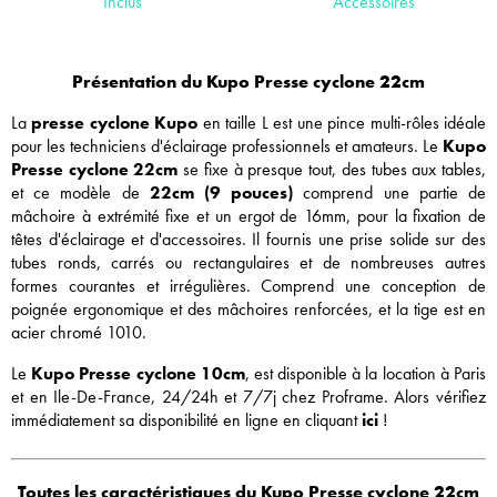
Inclus
Accessoires
Présentation du Kupo Presse cyclone 22cm
La
presse cyclone
Kupo
en taille L est une pince multi-rôles idéale
pour les techniciens d'éclairage professionnels et amateurs. Le
Kupo
Presse cyclone 22cm
se fixe à presque tout, des tubes aux tables,
et ce modèle de
22
cm (9 pouces)
comprend une partie de
mâchoire à extrémité fixe et un ergot de 16mm, pour la fixation de
têtes d'éclairage et d'accessoires. Il fournis une prise solide sur des
tubes ronds, carrés ou rectangulaires et de nombreuses autres
formes courantes et irrégulières. Comprend une conception de
poignée ergonomique et des mâchoires renforcées, et la tige est en
acier chromé 1010.
Le
Kupo Presse cyclone 10cm
, est disponible à la location à Paris
et en Ile-De-France, 24/24h et 7/7j chez Proframe. Alors vérifiez
immédiatement sa disponibilité en ligne en cliquant
ici
!
Toutes les caractéristiques du Kupo Presse cyclone 22cm