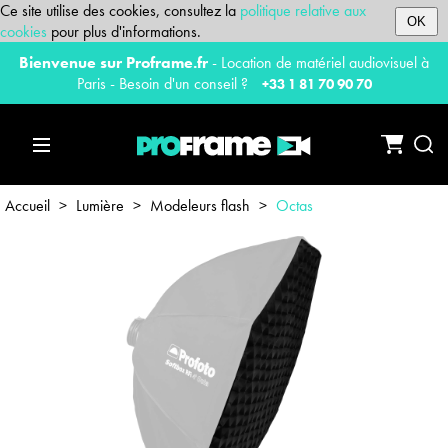
Ce site utilise des cookies, consultez la
politique relative aux
OK
cookies
pour plus d'informations.
Bienvenue sur Proframe.fr
- Location de matériel audiovisuel à
Paris - Besoin d'un conseil ?
+33 1 81 70 90 70
Accueil
>
Lumière
>
Modeleurs flash
>
Octas