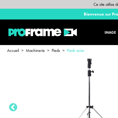
Ce site utilise
Bienvenue sur Pro
IMAGE
Accueil
>
Machinerie
>
Pieds
>
Pieds acier