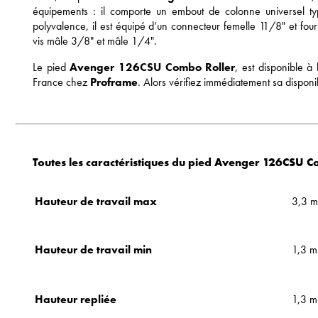
équipements : il comporte un embout de colonne universel ty
polyvalence, il est équipé d’un connecteur femelle 11/8" et fou
vis mâle 3/8" et mâle 1/4".
Le pied
Avenger 126CSU Combo Roller
, est disponible à 
France chez
Proframe
. Alors vérifiez immédiatement sa disponib
Toutes les caractéristiques du pied Avenger 126CSU C
Hauteur de travail max
3,3 m
Hauteur de travail min
1,3 m
Hauteur repliée
1,3 m