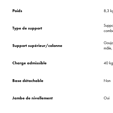
Poids
8,3 k
Suppo
Type de support
combo
Goujo
Support supérieur/colonne
mâle,
Charge admissible
40 kg
Base détachable
Non
Jambe de nivellement
Oui