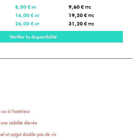
8,00 €
9,60 €
HT
TTC
16,00 €
19,20 €
HT
TTC
26,00 €
31,20 €
HT
TTC
Vérifier la disponibilité
o ou à l'extérieur
une stabilité élevée
l et spigot double pas de vis