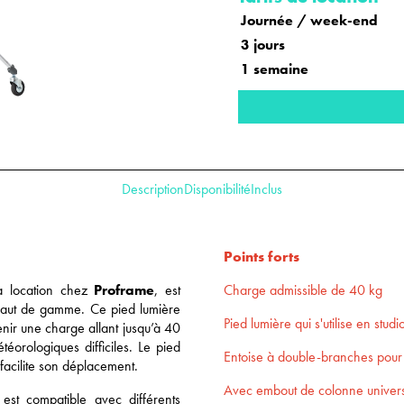
Journée / week-end
3 jours
1 semaine
Description
Disponibilité
Inclus
Points forts
la location chez
Proframe
, est
Charge admissible de 40 kg
haut de gamme. Ce pied lumière
Pied lumière qui s'utilise en studi
tenir une charge allant jusqu’à 40
éorologiques difficiles. Le pied
Entoise à double-branches pour 
facilite son déplacement.
Avec embout de colonne universe
 est compatible avec différents