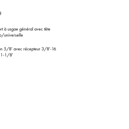
g
rt à usgae général avec tête
/universelle
n 5/8' avec récepteur 3/8'-16
 1-1/8'