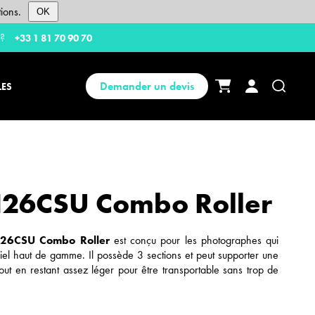
ions.
OK
 ?
+33 1 81 70 90 70
Demander un devis
LES
126CSU Combo Roller
26CSU Combo Roller
est conçu pour les photographes qui
iel haut de gamme. Il possède 3 sections et peut supporter une
out en restant assez léger pour être transportable sans trop de