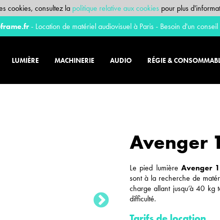
 des cookies, consultez la
politique relative aux cookies
pour plus d'informat
frame.fr
- Location de matériel audiovisuel à Paris - Besoin d'un conseil
LUMIÈRE
MACHINERIE
AUDIO
RÉGIE & CONSOMMAB
Avenger 
Le pied lumière
Avenger 1
sont à la recherche de matér
charge allant jusqu’à 40 kg t
difficulté.
Tarifs de location