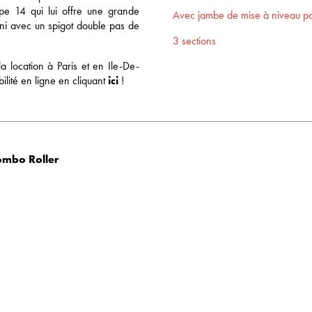
pe 14 qui lui offre une grande
Avec jambe de mise à niveau pou
rni avec un spigot double pas de
3 sections
la location à Paris et en Ile-De-
ilité en ligne en cliquant
ici
!
ombo Roller