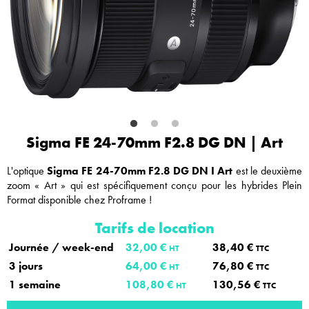
Sigma FE 24-70mm F2.8 DG DN | Art
L'optique
Sigma FE 24-70mm F2.8 DG DN I Art
est le deuxième
zoom « Art » qui est spécifiquement conçu pour les hybrides Plein
Format disponible chez Proframe !
Tarifs de location
Journée / week-end
32,00 €
38,40 €
HT
TTC
3 jours
64,00 €
76,80 €
HT
TTC
1 semaine
108,80 €
130,56 €
HT
TTC