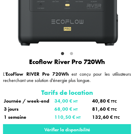
Ecoflow River Pro 720Wh
L'
EcoFlow RIVER Pro 720Wh
est conçu pour les utilisateurs
recherchant une solution d'énergie plus longue.
Tarifs de location
Journée / week-end
34,00 €
40,80 €
HT
TTC
3 jours
68,00 €
81,60 €
HT
TTC
1 semaine
110,50 €
132,60 €
HT
TTC
Vérifier la disponibilité