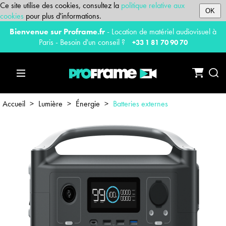
Ce site utilise des cookies, consultez la
politique relative aux
OK
cookies
pour plus d'informations.
Bienvenue sur Proframe.fr
- Location de matériel audiovisuel à
Paris - Besoin d'un conseil ?
+33 1 81 70 90 70
Accueil
>
Lumière
>
Énergie
>
Batteries externes