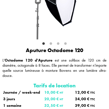
Aputure Octadome 120
L'
Octadome 120 d'Aputure
est une softbox de 120 cm de
diamètre, octogonale à 8 faces. Elle permet de transformer n'importe
quelle source lumineuse à monture Bowens en une lumière ultra-
douce.
Tarifs de location
Journée / week-end
10,00 €
12,00 €
HT
TTC
3 jours
20,00 €
24,00 €
HT
TTC
1 semaine
32,50 €
39,00 €
HT
TTC