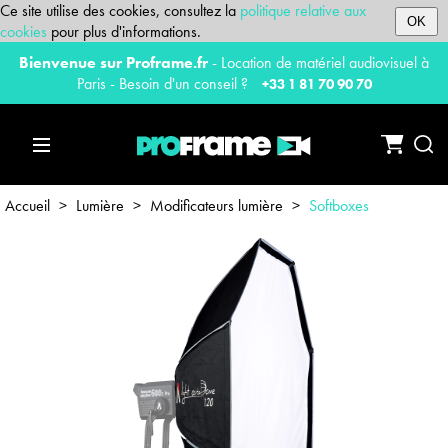
Ce site utilise des cookies, consultez la
politique relative aux
OK
cookies
pour plus d'informations.
Bienvenue sur Proframe.fr
- Location de matériel audiovisuel à
Paris - Besoin d'un conseil ?
+33 1 81 70 90 70
Accueil
>
Lumière
>
Modificateurs lumière
>
Softboxes