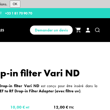
ions.
OK
 ?
+33 1 81 70 90 70
Demander un devis
LES
-in filter Vari ND
rop-in filter Vari ND
est conçu pour être inséré dans la
F to RF Drop-in Filter Adapter (avec filtre uv)
.
10,00 €
12,00 €
HT
TTC