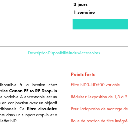
3 jours
1 semaine
Description
Disponibilité
Inclus
Accessoires
Po
ints forts
disponible à la location chez
Filtre ND3-ND500 variable
rice
Canon EF to RF Drop-in
tre variable A encastrable est un
Réduisez l'exposition de 1,5 à 9 
ble en conjonction avec un objectif
raditionnels. Ce
filtre circulaire
Pour l'adaptation de montage de
nte dans un support drop-in et a
l'effet ND.
Roue de rotation de filtre intégr