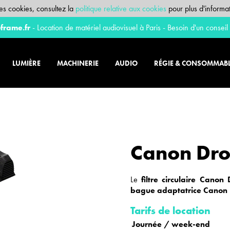
 des cookies, consultez la
politique relative aux cookies
pour plus d'informat
frame.fr
- Location de matériel audiovisuel à Paris - Besoin d'un conseil
LUMIÈRE
MACHINERIE
AUDIO
RÉGIE & CONSOMMAB
Canon Drop
Le
filtre circulaire
Canon D
bague adaptatrice
Canon E
Tarifs de location
Journée / week-end