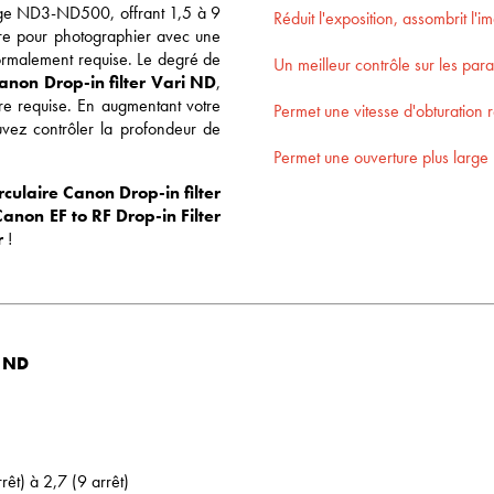
ge ND3-ND500, offrant 1,5 à 9
Réduit l'exposition, assombrit l'i
ère pour photographier avec une
normalement requise. Le degré de
Un meilleur contrôle sur les par
anon Drop-in filter Vari ND
,
re requise. En augmentant votre
Permet une vitesse d'obturation r
uvez contrôler la profondeur de
Permet une ouverture plus large
irculaire
Canon Drop-in filter
Canon EF to RF Drop-in Filter
r
!
i ND
rêt) à 2,7 (9 arrêt)