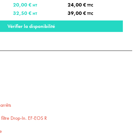
20,00 €
24,00 €
HT
TTC
32,50 €
39,00 €
HT
TTC
Vérifier la disponibilité
arrêts
 filtre Drop-In. EF-EOS R
ée