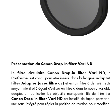
Présentation du Canon Drop-in filter Vari ND
Le
filtre circulaire
Canon Drop-in filter Vari ND
, 
Proframe
, est conçu pour être inséré dans la
bague adaptat
Filter Adapter (avec filtre uv)
et est un filtre à densité neu
moyen intuitif et élégant d'utiliser un filtre à densité neutre varia
adapté, en particulier les objectifs manquants. fils de filtre t
Canon Drop-in filter Vari ND
est installé de façon permane
une roue intégré pour régler la position de rotation pour modifier 