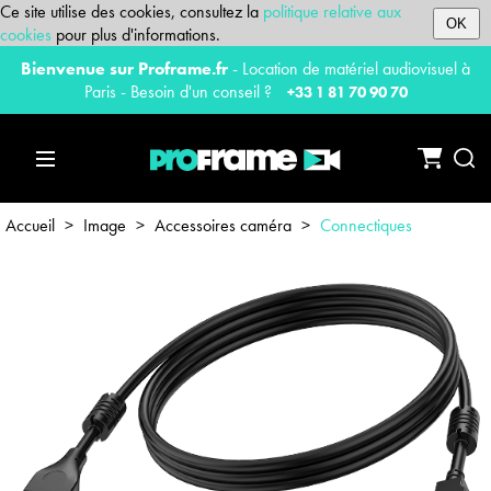
Ce site utilise des cookies, consultez la
politique relative aux
OK
cookies
pour plus d'informations.
Bienvenue sur Proframe.fr
- Location de matériel audiovisuel à
Paris - Besoin d'un conseil ?
+33 1 81 70 90 70
Accueil
>
Image
>
Accessoires caméra
>
Connectiques