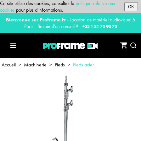
Ce site utilise des cookies, consultez la
politique relative aux
OK
cookies
pour plus d'informations.
Bienvenue sur Proframe.fr
- Location de matériel audiovisuel à
Paris - Besoin d'un conseil ?
+33 1 81 70 90 70
Accueil
>
Machinerie
>
Pieds
>
Pieds acier