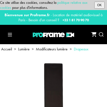
Ce site utilise des cookies, consultez la
politique relative aux
OK
cookies
pour plus d'informations.
Bienvenue sur Proframe.fr
- Location de matériel audiovisuel à
Paris - Besoin d'un conseil ?
+33 1 81 70 90 70
Accueil
>
Lumière
>
Modificateurs lumière
>
Drapeaux