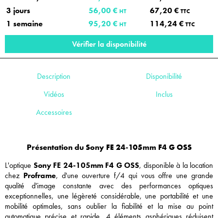
3 jours
56,00 €
67,20 €
HT
TTC
1 semaine
95,20 €
114,24 €
HT
TTC
Vérifier la disponibilité
Description
Disponibilité
Vidéos
Inclus
Accessoires
Présentation du Sony FE 24-105mm F4 G OSS
L'optique
Sony FE 24-105mm F4 G OSS
, disponible à la location
chez
Proframe
, d'une ouverture f/4 qui vous offre une grande
qualité d'image constante avec des performances optiques
exceptionnelles, une légèreté considérable, une portabilité et une
mobilité optimales, sans oublier la fiabilité et la mise au point
automatique précise et rapide. 4 éléments asphériques réduisent