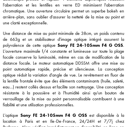
l'aberration et les lentilles en verre ED minimisent l'aberration
chromatique. Une ouverture circulaire permet un superbe bokeh en
arrière-plan, sans oublier d'assurer la netteté de la mise au point et
une clarté exceptionnelle.
Une distance de mise au point minimale de 38cm, un poids contenu
de 663g et un stabilisateur d'image optique intégré assurent la
polyvalence de cette optique
Sony FE 24-105mm F4 G OSS
.
L'ouverture maximale f/4 constante et lumineuse sur toute la plage
focale conserve la luminosité, même en cas de modification de la
distance focale. Le moteur automatique DDSSM offre une mise au
point automatique rapide, précise et silencieuse. La conception
optique réduit la variation d'angle de vue. Le revêtement en fluor de
la lentille frontale évite que des éléments contaminants (huile, saleté,
eau...) restent collés dessus et facilite son nettoyage. Une conception
résistante à la poussière et à l'humidité ainsi qu'un bouton de
verrouillage de la mise au point personnalisable contribuent à une
fiabilité et une utilisation professionnelles.
L'optique
Sony FE 24-105mm F4 G OSS
est disponible à la
location à Paris et en Ile-De-France, 24/24H et 7/7j chez