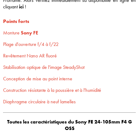
Proframe. Alors vérifiez immédiatement sa disponibilité en ligne en
cliquant
ici
!
Points forts
Monture
Sony FE
Plage d'ouverture f/4 à f/22
Revêtement Nano AR fluoré
Stabilisation optique de l'image SteadyShot
Conception de mise au point interne
Construction résistante à la poussière et à l'humidité
Diaphragme circulaire à neuf lamelles
Toutes les caractéristiques du
Sony FE 24-105mm F4 G
OSS