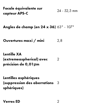
Focale équivalente sur
24 - 52,5 mm
capteur APS-C
Angles de champ (en 24 x 36)
63° - 107°
Ouvertures maxi / mini
2,8
Lentille XA
(extremeaspherical) avec
2
précision de 0,01μm
Lentilles asphériques
(suppression des aberrations
3
sphériques)
Verres ED
2