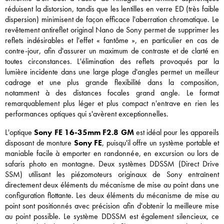
réduisent la distorsion, tandis que les lentilles en verre ED (très faible
dispersion) minimisent de façon efficace l'aberration chromatique. Le
revêtement antireflet original Nano de Sony permet de supprimer les
reflets indésirables et l'effet « fantôme », en particulier en cas de
contre-jour, afin d'assurer un maximum de contraste et de clarté en
toutes circonstances. L'élimination des reflets provoqués par la
lumière incidente dans une large plage d'angles permet un meilleur
cadrage et une plus grande flexibilité dans la composition,
notamment à des distances focales grand angle. Le format
remarquablement plus léger et plus compact n'entrave en rien les
performances optiques qui s'avèrent exceptionnelles.
L'optique
Sony FE 16-35mm F2.8 GM
est idéal pour les appareils
disposant de monture
Sony FE
, puisqu'il offre un système portable et
maniable facile à emporter en randonnée, en excursion ou lors de
safaris photo en montagne. Deux systèmes DDSSM (Direct Drive
SSM) utilisant les piézomoteurs originaux de Sony entraînent
directement deux éléments du mécanisme de mise au point dans une
configuration flottante. Les deux éléments du mécanisme de mise au
point sont positionnés avec précision afin d'obtenir la meilleure mise
au point possible. Le système DDSSM est également silencieux, ce