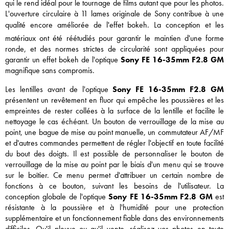
qui le rend idéal pour le tournage de films autant que pour les photos.
L'ouverture circulaire à 11 lames originale de Sony contribue à une
qualité encore améliorée de l'effet bokeh. La conception et les
matériaux ont été réétudiés pour garantir le maintien d'une forme
ronde, et des normes strictes de circularité sont appliquées pour
garantir un effet bokeh de l'optique
Sony FE 16-35mm F2.8 GM
magnifique sans compromis.
Les lentilles avant de l'optique
Sony FE 16-35mm F2.8 GM
présentent un revêtement en fluor qui empêche les poussières et les
empreintes de rester collées à la surface de la lentille et facilite le
nettoyage le cas échéant. Un bouton de verrouillage de la mise au
point, une bague de mise au point manuelle, un commutateur AF/MF
et d'autres commandes permettent de régler l'objectif en toute facilité
du bout des doigts. Il est possible de personnaliser le bouton de
verrouillage de la mise au point par le biais d'un menu qui se trouve
sur le boîtier. Ce menu permet d'attribuer un certain nombre de
fonctions à ce bouton, suivant les besoins de l'utilisateur. La
conception globale de l'optique
Sony FE 16-35mm F2.8 GM
est
résistante à la poussière et à l'humidité pour une protection
supplémentaire et un fonctionnement fiable dans des environnements
difficiles. Qu'il pleuve ou qu'il vente, réalisez vos photos en toute