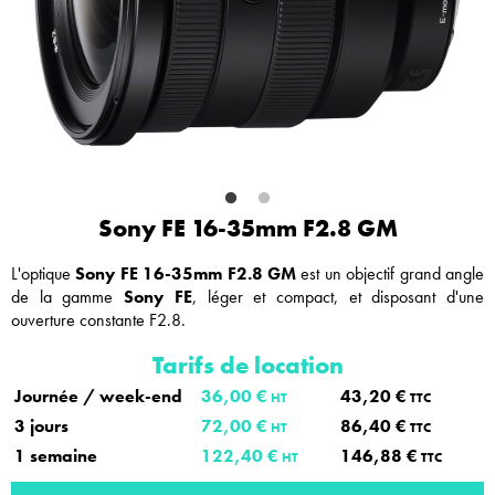
Sony FE 16-35mm F2.8 GM
L'optique
Sony FE 16-35mm F2.8 GM
est un objectif grand angle
de la gamme
Sony FE
, léger et compact, et disposant d'une
ouverture constante F2.8.
Tarifs de location
Journée / week-end
36,00 €
43,20 €
HT
TTC
3 jours
72,00 €
86,40 €
HT
TTC
1 semaine
122,40 €
146,88 €
HT
TTC