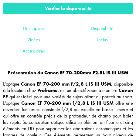
Vérifier la disponibilité
Description
Disponibilité
Vidéos
Inclus
Accessoires
Présentation du Canon EF 70-200mm F2.8L IS III USM
L'optique
Canon EF 70-200 mm f/2,8 L IS III USM
, disponible
à la location chez
Proframe
, est un objectif zoom à monture
Canon
EF
qui est idéal pour une variété de sujets allant du portrait au sport.
L'optique
Canon EF 70-200 mm f/2,8 L IS III USM
offre une
ouverture lumineuse constante f/2,8 qui excelle en basse lumière et
qui offre un contrôle précis de la profondeur de champ pour isoler
les sujets. Sa conception optique utilise un élément en fluorite et cinq
éléments en UD pour supprimer les aberrations chromatiques et les
franges de couleur. Ces éléments permettent un haut niveau de