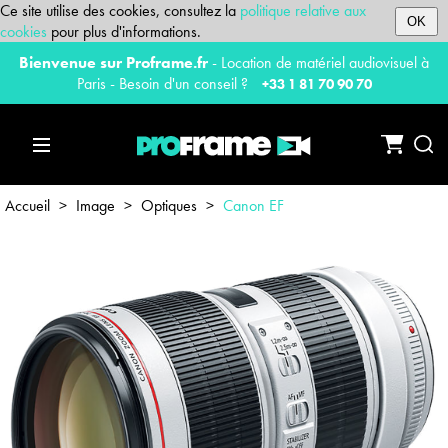
Ce site utilise des cookies, consultez la
politique relative aux
OK
cookies
pour plus d'informations.
Bienvenue sur Proframe.fr
- Location de matériel audiovisuel à
Paris - Besoin d'un conseil ?
+33 1 81 70 90 70
Accueil
>
Image
>
Optiques
>
Canon EF