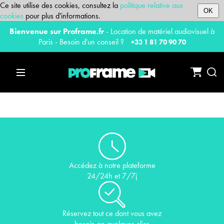
Ce site utilise des cookies, consultez la
politique relative aux
OK
cookies
pour plus d'informations.
Bienvenue sur Proframe.fr
- Location de matériel audiovisuel à
Paris - Besoin d'un conseil ?
+33 1 81 70 90 70
Accédez à notre plateforme
24/24h et 7/7j
Réservez tout ce dont vous avez
besoin en quelques clics