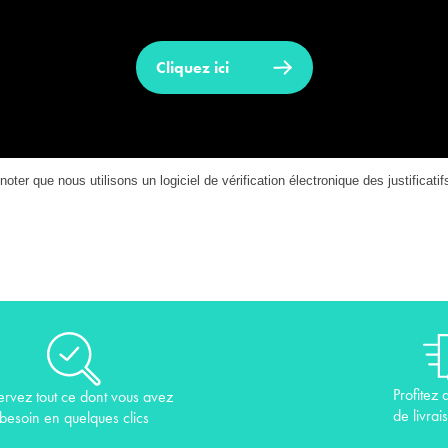
Cliquez ici
noter que nous utilisons un logiciel de vérification électronique des justificatif
Profitez 
ervez tout ce dont vous avez
de livrai
besoin en quelques clics