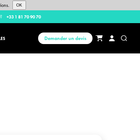
ions.
OK
 ?
+33 1 81 70 90 70
Demander un devis
LES