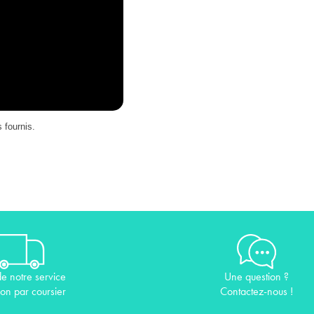
s fournis.
de notre service
Une question ?
son par coursier
Contactez-nous !