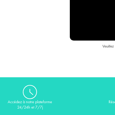
Veuillez 
Rés
Accédez à notre plateforme
24/24h et 7/7j