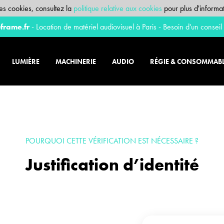
 des cookies, consultez la
politique relative aux cookies
pour plus d'informat
frame.fr
- Location de matériel audiovisuel à Paris - Besoin d'un conseil
LUMIÈRE
MACHINERIE
AUDIO
RÉGIE & CONSOMMAB
POURQUOI CETTE VÉRIFICATION EST NÉCESSAIRE ?
Justification d’identité